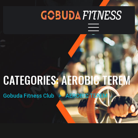
CATEGORIES:
AEROBIC TEREM
Gobuda Fitness Club
>
AEROBIC TEREM