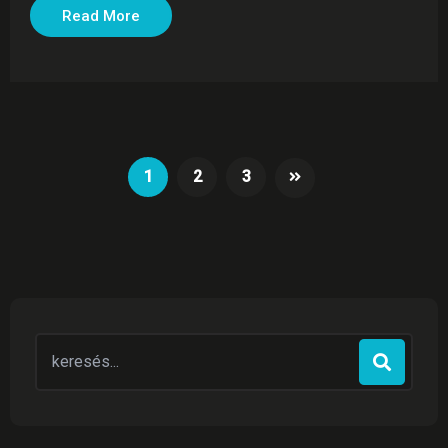
Read More
1
2
3
Search
for: