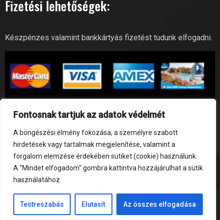
Fizetési lehetőségek:
Készpénzes valamint bankkártyás fizetést tudunk elfogadni.
Fontosnak tartjuk az adatok védelmét
A böngészési élmény fokozása, a személyre szabott
hirdetések vagy tartalmak megjelenítése, valamint a
forgalom elemzése érdekében sütiket (cookie) használunk.
A "Mindet elfogadom" gombra kattintva hozzájárulhat a sütik
© GoBuda Fitness 2026 | All Right Reserved
használatához.
Testreszabás
Elutasít
Az összes elfogadása
Hungarian
English