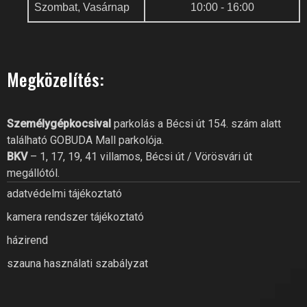
Szombat, Vasárnap
10:00 - 16:00
Megközelítés:
GOBUDA FITNESS CLUB AI
Online recepció
Személygépkocsival
parkolás a Bécsi út 154. szám alatt
található GOBUDA Mall parkolója.
Szia! Miben segíthetek? Kérdezz
BKV
– 1, 17, 19, 41 villamos, Bécsi út / Vörösvári út
bátran a GoBuda Fitness Club-
tól!
megállótól.
adatvédelmi tájékoztató
kamera rendszer tájékoztató
házirend
szauna használati szabályzat