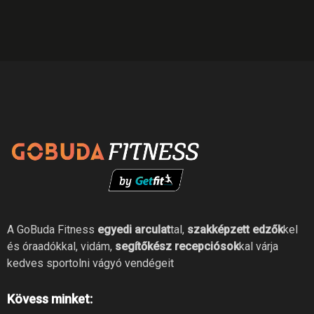
A GoBuda Fitness
egyedi arculat
tal,
szakképzett edzők
kel
és óraadókkal, vidám,
segítőkész recepciósok
kal várja
kedves sportolni vágyó vendégeit
Kövess minket: