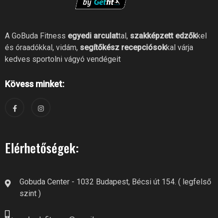
A GoBuda Fitness
egyedi arculat
tal,
szakképzett edzők
kel
és óraadókkal, vidám,
segítőkész recepciósok
kal várja
kedves sportolni vágyó vendégeit
Kövess minket:
Elérhetőségek:
Gobuda Center - 1032 Budapest, Bécsi út 154. ( legfelső
szint )