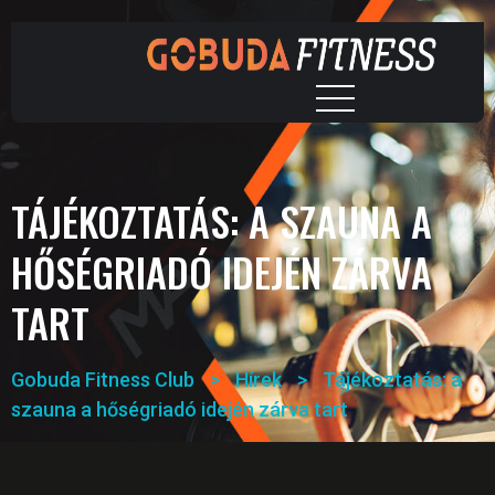
TÁJÉKOZTATÁS: A SZAUNA A
HŐSÉGRIADÓ IDEJÉN ZÁRVA
TART
Gobuda Fitness Club
>
Hírek
>
Tájékoztatás: a
szauna a hőségriadó idején zárva tart