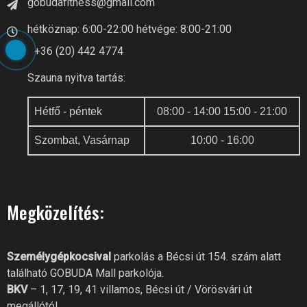
gobudafitness@gmail.com
hétköznap: 6:00-22:00 hétvége: 8:00-21:00
+36 (20) 442 4774
Szauna nyitva tartás:
Hétfő - péntek
08:00 - 14:00 15:00 - 21:00
Szombat, Vasárnap
10:00 - 16:00
Megközelítés:
GOBUDA FITNESS CLUB AI
Online recepció
Személygépkocsival
parkolás a Bécsi út 154. szám alatt
található GOBUDA Mall parkolója.
Szia! Miben segíthetek? Kérdezz
BKV
– 1, 17, 19, 41 villamos, Bécsi út / Vörösvári út
bátran a GoBuda Fitness Club-
tól!
megállótól.