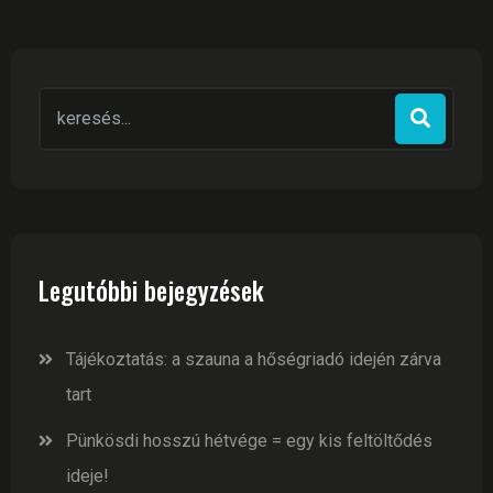
Search
for:
Legutóbbi bejegyzések
Tájékoztatás: a szauna a hőségriadó idején zárva
tart
Pünkösdi hosszú hétvége = egy kis feltöltődés
ideje!