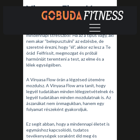
Vinyasa Flow Jóga
Szeretnéd magad átmozgatni, megőrizni
mobilitásod és egy órára kiszakadni a
mindennapi stresszből? Ha az a típus vagy, aki
nem akar “belepusztulni” az edzésbe, de
szeretné érezni, hogy “él”, akkor ez lesz a Te
órád Felfrissít, megmozgat és próbál
harmóniát teremteni a test, az elme és a
lélek egységében.
A Vinyasa Flow órán a légzésed ütemére
mozdulsz. A Vinyasa Flow arra tanít, hogy
legyél tudatában minden lélegzetvételnek és
legyél tudatában minden mozdulatnak is. Az
ászanákat nem önmagukban, hanem egy
folyamat részeként gyakoroljuk.
Ez segít abban, hogy a mindennapi életet is
egymáshoz kapcsolódó, tudatos
tevékenységek soraként éld meg és