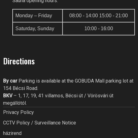
Sauna opening hours:
Monday – Friday
08:00 - 14:00 15:00 - 21:00
Saturday, Sunday
10:00 - 16:00
GOBUDA FITNESS CLUB AI
Online recepció
Directions
Szia! Miben segíthetek? Kérdezz
bátran a GoBuda Fitness Club-
tól!
By car
Parking is available at the GOBUDA Mall parking lot at
154 Bécsi Road.
BKV
– 1, 17, 19, 41 villamos, Bécsi út / Vörösvári út
megállótól.
Privacy Policy
CCTV Policy / Surveillance Notice
házirend