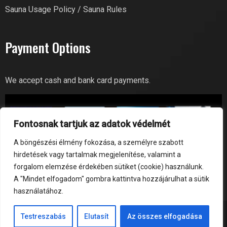
Sauna Usage Policy / Sauna Rules
Payment Options
We accept cash and bank card payments.
Fontosnak tartjuk az adatok védelmét
A böngészési élmény fokozása, a személyre szabott
hirdetések vagy tartalmak megjelenítése, valamint a
forgalom elemzése érdekében sütiket (cookie) használunk.
A "Mindet elfogadom" gombra kattintva hozzájárulhat a sütik
használatához.
Testreszabás
Elutasít
Az összes elfogadása
© GoBuda Fitness 2026 | All Right Reserved
Hungarian
English