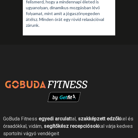
felismerd, hogy a mindennapi életed is
ugyanolyan, dinamikus mozgásban lévő
folyamat, mint amit a jógaszőnyegeden
átélsz. Minden órát egy rövid relaxációval
zárunk.
GoBuda Fitness
egyedi arculat
tal,
szakképzett edzők
kel és
óraadókkal, vidám,
segítőkész recepciósok
kal várja kedves
sportolni vágyó vendégeit