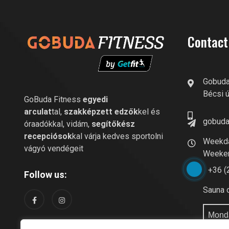
Contact
Gobuda
Bécsi út
GoBuda Fitness
egyedi
arculat
tal,
szakképzett edzők
kel és
gobuda
óraadókkal, vidám,
segítőkész
recepciósok
kal várja kedves sportolni
Weekda
vágyó vendégeit
Weeken
+36 (
Follow us:
Sauna 
Mond
Frida