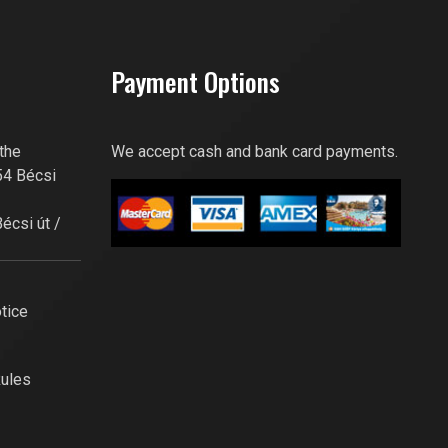
Szia! Miben segíthetek? Kérdezz
bátran a GoBuda Fitness Club-
Payment Options
tól!
 the
We accept cash and bank card payments.
54 Bécsi
Bécsi út /
tice
Rules