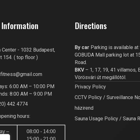
 Information
Directions
By car
Parking is available at
 Center - 1032 Budapest,
GOBUDA Mall parking lot at 1
 154. ( top floor )
Road.
BKV
– 1, 17, 19, 41 villamos, 
fitness@gmail.com
Vörösvári út megállótól.
ys: 6:00 AM – 10:00 PM
Privacy Policy
ds: 8:00 AM – 9:00 PM
CCTV Policy / Surveillance No
20) 442 4774
házirend
opening hours:
Sauna Usage Policy / Sauna 
ay –
08:00 - 14:00
y
15:00 - 21:00