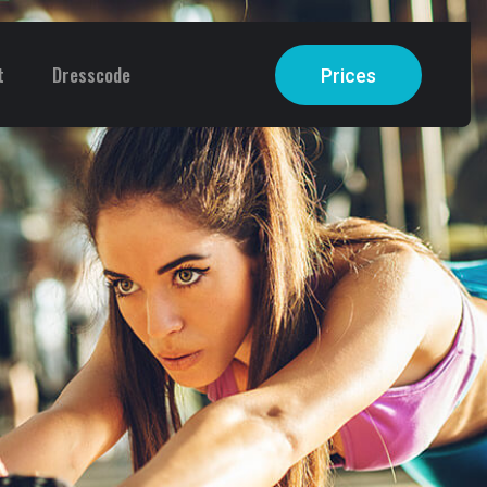
t
Dresscode
Prices