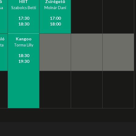
ő
HIIT
Zsírégető
sa
Szabolcs Betti
Molnár Dani
17:30
17:00
18:30
18:00
ló
Kangoo
ta
Torma Lilly
18:30
19:30