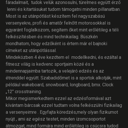
fáradalmait, tudok velük azonosulni, türelmes együtt érző
lenni és kitartásukat tudom támogatni minden pillanatban.
Most is az utánpótlást készítem fel nagyszabású
versenyekre, profi és amatőr felnőtt motorosokkal is
egyaránt foglalkozom, segítem őket mint erőlétileg a téli
felkészítésben és mind technikailag. Büszkén
mondhatom, hogy edzőként is értem már el bajnoki
címeket az utánpótlással.
Mindeközben 4 éve kezdtem el modellkedni, és ezáltal a
fitnesz világ is kedvenc sportjaim közé és a
mindennapjaimba tartozik, a velejáró edzés és az
étrenddel együtt. Szabadidőmet is a sportok alkotják, mint
például wakeboard, snowboard, longboard, bmx. Clock
„12″ crosstraining.
Mikor megismerkedtem ezzel az edzésformával azt
kívántam bárcsak ezzel tudtam volna felkészülni fizikailag
a versenyeimre . Egyfajta köredzés,mely olyan fizikumot
nyújt , ami az egész testet, minden izomcsoportot
átmozgat, mind formára mind erőlétileg is csúcsra tudod