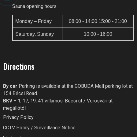
Sauna opening hours:
Monday – Friday
08:00 - 14:00 15:00 - 21:00
Saturday, Sunday
10:00 - 16:00
Directions
GOBUDA FITNESS CLUB AI
Online recepció
By car
Parking is available at the GOBUDA Mall parking lot at
154 Bécsi Road.
Szia! Miben segíthetek? Kérdezz
BKV
– 1, 17, 19, 41 villamos, Bécsi út / Vörösvári út
bátran a GoBuda Fitness Club-
tól!
megállótól.
Privacy Policy
CCTV Policy / Surveillance Notice