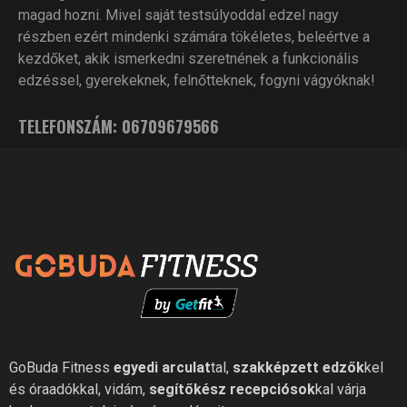
magad hozni. Mivel saját testsúlyoddal edzel nagy
részben ezért mindenki számára tökéletes, beleértve a
kezdőket, akik ismerkedni szeretnének a funkcionális
edzéssel, gyerekeknek, felnőtteknek, fogyni vágyóknak!
TELEFONSZÁM: 06709679566
GoBuda Fitness
egyedi arculat
tal,
szakképzett edzők
kel
és óraadókkal, vidám,
segítőkész recepciósok
kal várja