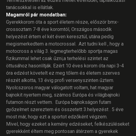
Természetesen az edzés mellet étrenddel, táplálkozási
tanácsokkal is ellátlak.
Magamról pár mondatban:
Gyerekkorom óta a sport életem része, először bmx-
crossoztam 7-8 éve koromtól, Országos második
helyezést értem el két éven keresztül, utána pedig
megismerkedtem a motocrossal. Azt tudni kell , hogy a
motocross a világ 3. legmegterhelőbb sportja magas
fizikummal lehet csak űzni,a terhelési szintet az
öttusához hasonlítják. Ezért 10 éves korom óta napi 3-4
óra edzést követelt ez meg tőlem és életem szerves
részét alkotta, 13 évig profi versenyszinten űztem.
Nyolcszoros magyar válogatott voltam, hat magyar
bajnokit nyertem meg, számos Európa és világbajnoki
futamon részt vettem. Európa bajnokságon futam
győzelmet szereztem és összetett 3.helyezést . 5 éve
most már, hogy ezt a sportot edzőként végzem.
Mivel, hogy ezeket a kemény edzéseket, felkészüléseket
gyerekként éltem meg pontosan átérzem a gyerekek