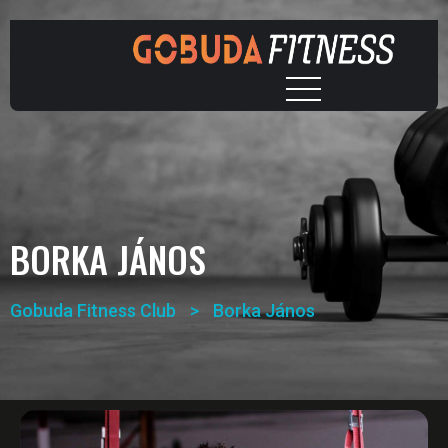
BORKA JÁNOS
Gobuda Fitness Club
>
Borka János