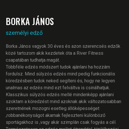
BORKA JÁNOS
személyi edző
Borka János vagyok 30 éves és azon szerencsés edzők
közé tartozom akik kezdetek óta a River Fitness
csapatában tudhatja magát.
Többféle edzés módszert tudok ajánlani ha hozzám
fordulsz. Mind súlyzós edzés mind pedig funkcionális
köredzésben tudok neked segíteni és, hogy ne legyen
unalmas az edzés mind ezt felváltva is csinálhatjuk.
Klasszikus súlyzós edzés mellé mindenképp ajánlani
szoktam a köredzést mind azoknak akik változatosabban
szeretnének mozogni esetleg állóképességet
,robbanékonyságot akarnak fejleszteni különböző
sportágakhoz is ,vagy akár szimplán csak fogyás a cél.