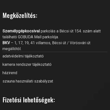
Megközelítés:
GOBUDA FITNESS CLUB AI
Online recepció
Személygépkocsival
parkolás a Bécsi út 154. szám alatt
található GOBUDA Mall parkolója.
Szia! Miben segíthetek? Kérdezz
BKV
– 1, 17, 19, 41 villamos, Bécsi út / Vörösvári út
bátran a GoBuda Fitness Club-
tól!
megállótól.
adatvédelmi tájékoztató
kamera rendszer tájékoztató
házirend
szauna használati szabályzat
Fizetési lehetőségek: