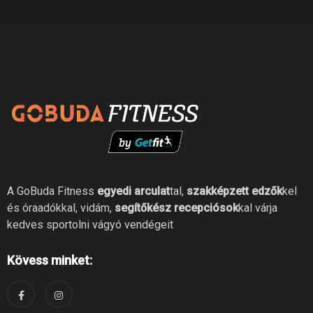
A GoBuda Fitness
egyedi arculat
tal,
szakképzett edzők
kel
és óraadókkal, vidám,
segítőkész recepciósok
kal várja
kedves sportolni vágyó vendégeit
Kövess minket: