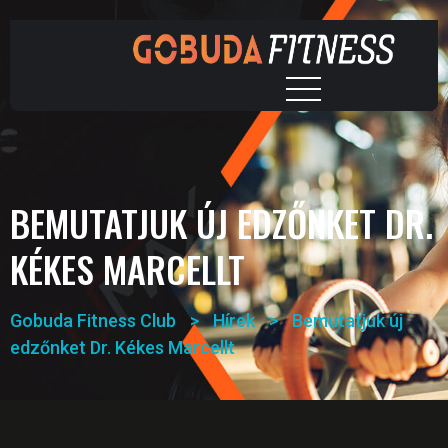
BEMUTATJUK ÚJ EDZŐNKET DR.
KÉKES MARCELLT
Gobuda Fitness Club
>
Hírek
>
Bemutatjuk új
edzőnket Dr. Kékes Marcellt