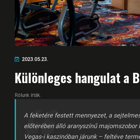
2023.05.23.
Különleges hangulat a B
Rólunk írták:
A feketére festett mennyezet, a sejtelme
előterében álló aranyszínű majomszobor l
Vegas-i kaszinóban járunk – feltéve term