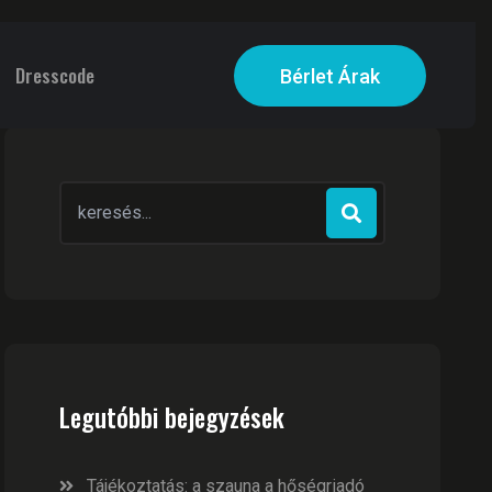
Dresscode
Bérlet Árak
Search
for:
Legutóbbi bejegyzések
Tájékoztatás: a szauna a hőségriadó