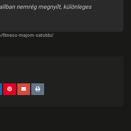
llban nemrég megnyílt, különleges
/fitness-majom-satobbi/