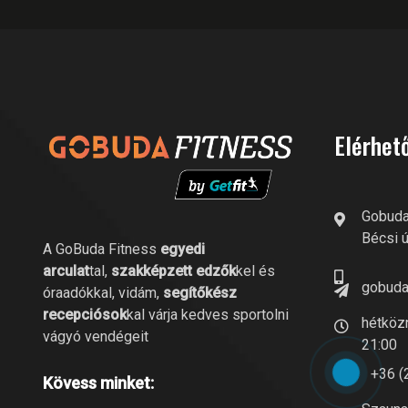
Elérhet
Gobuda
Bécsi ú
A GoBuda Fitness
egyedi
arculat
tal,
szakképzett edzők
kel és
gobuda
óraadókkal, vidám,
segítőkész
recepciósok
kal várja kedves sportolni
hétközn
vágyó vendégeit
21:00
+36 (
Kövess minket: