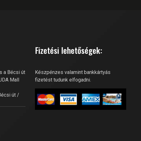
GOBUDA FITNESS CLUB AI
Online recepció
Szia! Miben segíthetek? Kérdezz
bátran a GoBuda Fitness Club-
tól!
Fizetési lehetőségek:
s a Bécsi út
Készpénzes valamint bankkártyás
BUDA Mall
fizetést tudunk elfogadni.
Bécsi út /