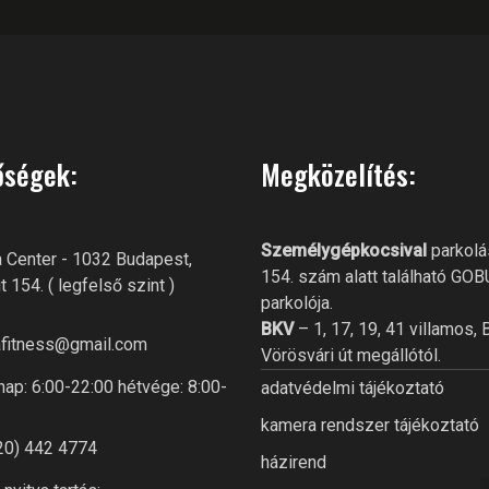
őségek:
Megközelítés:
Személygépkocsival
parkolá
 Center - 1032 Budapest,
154. szám alatt található GO
t 154. ( legfelső szint )
parkolója.
BKV
– 1, 17, 19, 41 villamos, 
fitness@gmail.com
Vörösvári út megállótól.
ap: 6:00-22:00 hétvége: 8:00-
adatvédelmi tájékoztató
kamera rendszer tájékoztató
20) 442 4774
házirend