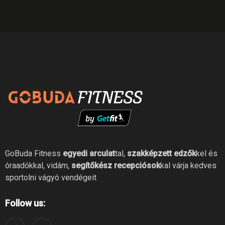
GoBuda Fitness
egyedi arculat
tal,
szakképzett edzők
kel és
óraadókkal, vidám,
segítőkész recepciósok
kal várja kedves
sportolni vágyó vendégeit
Follow us: