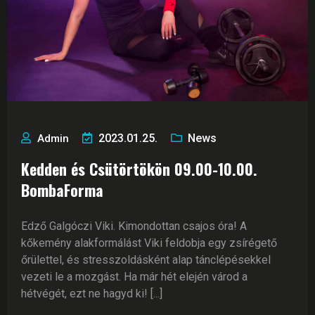
2023.01.25.
News
Admin
Kedden és Csütörtökön 09.00-10.00.
BombaForma
Edző Galgóczi Viki. Kimondottan csajos óra! A
kőkemény alakformálást Viki feldobja egy zsírégető
őrülettel, és stresszoldásként alap tánclépésekkel
vezeti le a mozgást. Ha már hét elején várod a
hétvégét, ezt ne hagyd ki! [...]