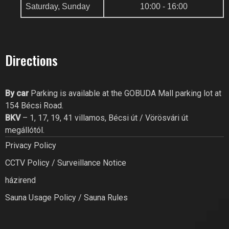
Saturday, Sunday
10:00 - 16:00
Szia! Miben segíthetek? Kérdezz
bátran a GoBuda Fitness Club-
Directions
tól!
By car
Parking is available at the GOBUDA Mall parking lot at
154 Bécsi Road.
BKV
– 1, 17, 19, 41 villamos, Bécsi út / Vörösvári út
megállótól.
Privacy Policy
CCTV Policy / Surveillance Notice
házirend
Sauna Usage Policy / Sauna Rules