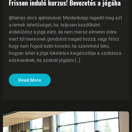
Frissen induló kurzus! Bevezetés a jógába
@tamás dócs ajánlásával: Mindenképp ragadd meg ezt
a remek lehetőséget, ha: teljesen kezdőként
érdeklődsz a jóga iránt, de nem mersz elmenni órára
mert túl merevnek gondolod magad hozzá, vagy félsz
hogy nem fogod tudni követni, ha szeretnéd látni,
hogyan lehet a jóga tökéletes kiegészítője a szokásos
edzésednek, ha szoktál jógázni [...]
Read More