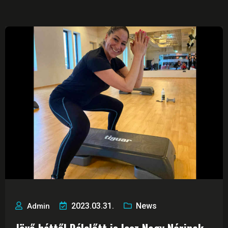
2023.03.31.
News
Admin
Jövő héttől Délelőtt is lesz Nagy Nórinak