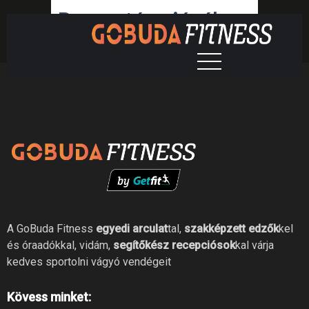
Bevezetés a jógába
A GoBuda Fitness
egyedi arculat
tal,
szakképzett edzők
kel
és óraadókkal, vidám,
segítőkész recepciósok
kal várja
kedves sportolni vágyó vendégeit
Kövess minket: