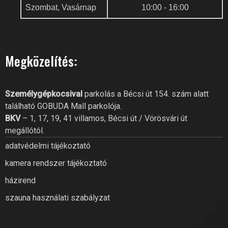
Szombat, Vasárnap
10:00 - 16:00
GOBUDA FITNESS CLUB AI
Online recepció
Megközelítés:
Szia! Miben segíthetek? Kérdezz
bátran a GoBuda Fitness Club-
tól!
Személygépkocsival
parkolás a Bécsi út 154. szám alatt
található GOBUDA Mall parkolója.
BKV
– 1, 17, 19, 41 villamos, Bécsi út / Vörösvári út
megállótól.
adatvédelmi tájékoztató
kamera rendszer tájékoztató
házirend
szauna használati szabályzat