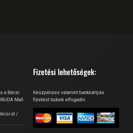
GOBUDA FITNESS CLUB AI
Online recepció
Szia! Miben segíthetek? Kérdezz
bátran a GoBuda Fitness Club-
Fizetési lehetőségek:
tól!
s a Bécsi
Készpénzes valamint bankkártyás
GOBUDA Mall
fizetést tudunk elfogadni.
Bécsi út /