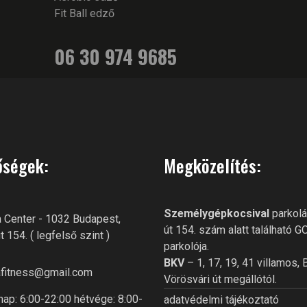
Fit Ball edző
06 30 974 9685
őségek:
Megközelítés:
Személygépkocsival
parkolá
 Center - 1032 Budapest,
út 154. szám alatt található 
t 154. ( legfelső szint )
parkolója.
BKV
– 1, 17, 19, 41 villamos, 
fitness@gmail.com
Vörösvári út megállótól.
ap: 6:00-22:00 hétvége: 8:00-
adatvédelmi tájékoztató