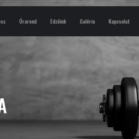
ess
Órarend
Edzőink
Galéria
Kapcsolat
A