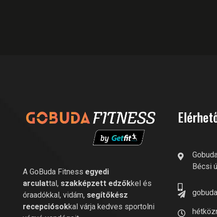
Elérhet
Gobuda
Bécsi ú
A GoBuda Fitness
egyedi
arculat
tal,
szakképzett edzők
kel és
gobuda
óraadókkal, vidám,
segítőkész
recepciósok
kal várja kedves sportolni
hétközn