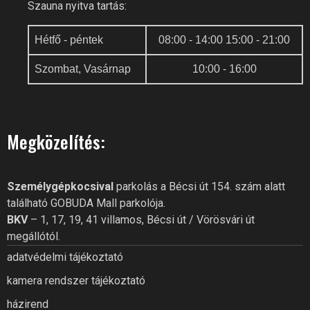
Szauna nyitva tartás:
Hétfő - péntek
08:00 - 14:00 15:00 - 21:00
Szombat, Vasárnap
10:00 - 16:00
Megközelítés:
GOBUDA FITNESS CLUB AI
Online recepció
Személygépkocsival
parkolás a Bécsi út 154. szám alatt
található GOBUDA Mall parkolója.
Szia! Miben segíthetek? Kérdezz
BKV
– 1, 17, 19, 41 villamos, Bécsi út / Vörösvári út
bátran a GoBuda Fitness Club-
tól!
megállótól.
adatvédelmi tájékoztató
kamera rendszer tájékoztató
házirend