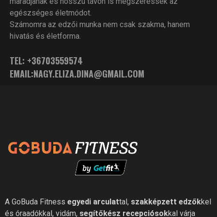
maradjanak és hosszú távon is megszeressék az
egészséges életmódot.
Számomra az edzői munka nem csak szakma, hanem
hivatás és életforma.
TEL: +36
703559574
EMAIL:
NAGY.ELIZA.DINA@GMAIL.COM
A GoBuda Fitness
egyedi arculat
tal,
szakképzett edzők
kel
és óraadókkal, vidám,
segítőkész recepciósok
kal várja