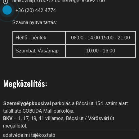
hétköznap: 6:00-22:00 hétvége: 8:00-21:00
+36 (20) 442 4774
Szauna nyitva tartás:
Hétfő - péntek
08:00 - 14:00 15:00 - 21:00
Szombat, Vasárnap
10:00 - 16:00
GOBUDA FITNESS CLUB AI
Online recepció
Megközelítés:
Szia! Miben segíthetek? Kérdezz
bátran a GoBuda Fitness Club-
tól!
Személygépkocsival
parkolás a Bécsi út 154. szám alatt
található GOBUDA Mall parkolója.
BKV
– 1, 17, 19, 41 villamos, Bécsi út / Vörösvári út
megállótól.
adatvédelmi tájékoztató