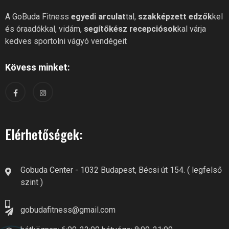
A GoBuda Fitness
egyedi arculat
tal,
szakképzett edzők
kel
és óraadókkal, vidám,
segítőkész recepciósok
kal várja
kedves sportolni vágyó vendégeit
Kövess minket:
Elérhetőségek:
Gobuda Center - 1032 Budapest, Bécsi út 154. ( legfelső
szint )
gobudafitness@gmail.com