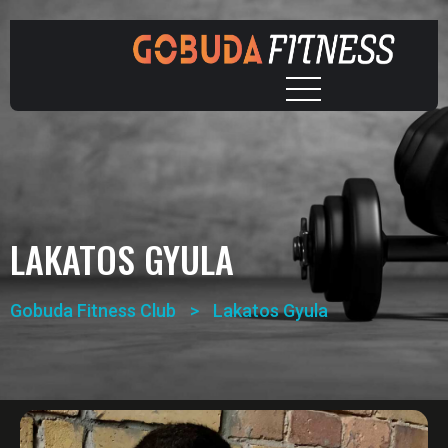
LAKATOS GYULA
Gobuda Fitness Club
>
Lakatos Gyula