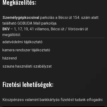
Megközelítés:
Szia! Miben segíthetek? Kérdezz
bátran a GoBuda Fitness Club-
Személygépkocsival
parkolás a Bécsi út 154. szám alatt
tól!
található GOBUDA Mall parkolója.
BKV
– 1, 17, 19, 41 villamos, Bécsi út / Vörösvári út
megállótól.
adatvédelmi tájékoztató
kamera rendszer tájékoztató
házirend
szauna használati szabályzat
Fizetési lehetőségek:
Készpénzes valamint bankkártyás fizetést tudunk elfogadni.