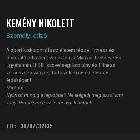
KEMÉNY NIKOLETT
Személyi edző
A sport kiskorom óta az életem része. Fitness és
testépítő edzőként végeztem a Magyar Testnevelési
Egyetemen. IFBB szövetségi kapitány és Fitness
versenybíró vagyok. Tarts velem célod elérése
érdekében!
Mottóm:
Nyújtsd mindig a legtöbbet! Ne elégedj meg azzal ami
vagy! Próbálj meg az lenni ami lehetnél!
TEL: +36707732135