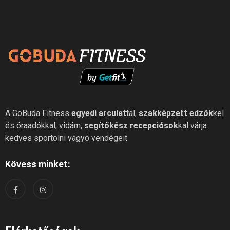
A GoBuda Fitness
egyedi arculat
tal,
szakképzett edzők
kel
és óraadókkal, vidám,
segítőkész recepciósok
kal várja
kedves sportolni vágyó vendégeit
Kövess minket: