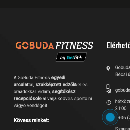
Elérhet
Gobuda
Bécsi ú
A GoBuda Fitness
egyedi
arculat
tal,
szakképzett edzők
kel és
gobuda
óraadókkal, vidám,
segítőkész
recepciósok
kal várja kedves sportolni
hétközn
vágyó vendégeit
21:00
+36 (
Kövess minket:
Szauna 