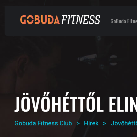
GoBuda Fitn
JÖVŐHÉTTŐL EL
Gobuda Fitness Club
>
Hírek
>
Jövőhéttő