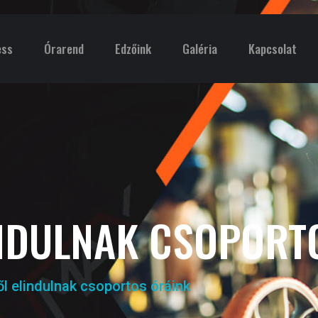
ess
Órarend
Edzőink
Galéria
Kapcsolat
INDULNAK CSOPORT
l elindulnak csoportos óráink