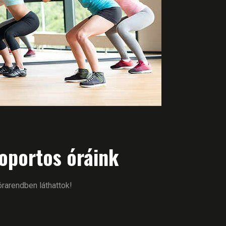
soportos óráink
órarendben láthattok!