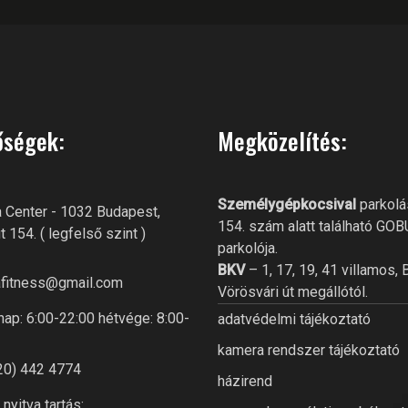
őségek:
Megközelítés:
Személygépkocsival
parkolá
 Center - 1032 Budapest,
154. szám alatt található GO
t 154. ( legfelső szint )
parkolója.
BKV
– 1, 17, 19, 41 villamos, 
fitness@gmail.com
Vörösvári út megállótól.
ap: 6:00-22:00 hétvége: 8:00-
adatvédelmi tájékoztató
kamera rendszer tájékoztató
20) 442 4774
házirend
nyitva tartás: