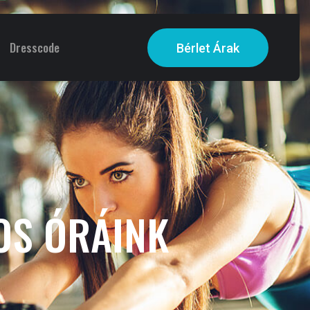
Dresscode
Bérlet Árak
OS ÓRÁINK